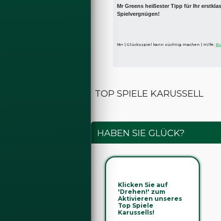
Mr Greens heißester Tipp für Ihr erstkla
Spielvergnügen!
18+ | Glücksspiel kann süchtig machen | Hilfe:
Bu
TOP SPIELE KARUSSELL
HABEN SIE GLÜCK?
Klicken Sie auf
'Drehen!' zum
Aktivieren unseres
Top Spiele
Karussells!