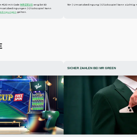
von €20 mit Code
MRZEUS
vergibt 50
18+ | Umsatzbedingung | Glücksspiel kann süchtig m
 Umsatzbedingungen | Glücksspiel kann
edingungen
gelten.
E
SICHER ZAHLEN BEI MR GREEN