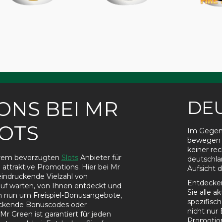
ONS BEI MR
DE
OTS
Im Gegens
bewegen s
keiner re
hrem bevorzugten
Slots
Anbieter für
deutschla
 attraktive Promotions. Hier bei Mr
Aufsicht 
indruckende Vielzahl von
Entdecken
uf warten, von Ihnen entdeckt und
Sie alle 
h nun um Freispiel-Bonusangebote,
spezifisc
lockende Bonuscodes oder
nicht nur
Mr Green ist garantiert für jeden
Promotio