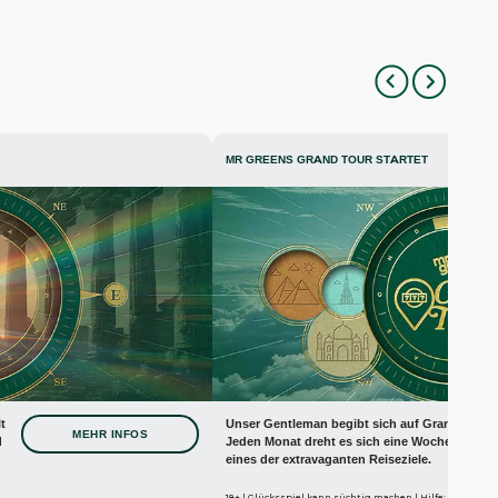
MR GREENS GRAND TOUR STARTET
t
Unser Gentleman begibt sich auf Grand Tour.
MEHR INFOS
d
Jeden Monat dreht es sich eine Woche um
eines der extravaganten Reiseziele.
18+ | Glücksspiel kann süchtig machen | Hilfe:
Buwei.de