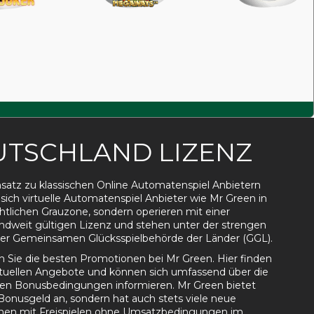
UTSCHLAND LIZENZ
atz zu klassischen Online Automatenspiel Anbietern
ich virtuelle Automatenspiel Anbieter wie Mr Green in
chtlichen Grauzone, sondern operieren mit einer
ndweit gültigen Lizenz und stehen unter der strengen
der Gemeinsamen Glücksspielbehörde der Länder (GGL).
 Sie die besten Promotionen bei Mr Green. Hier finden
aktuellen Angebote und können sich umfassend über die
hen Bonusbedingungen informieren. Mr Green bietet
 Bonusgeld an, sondern hat auch stets viele neue
nen mit Freispielen ohne Umsatzbedingungen im