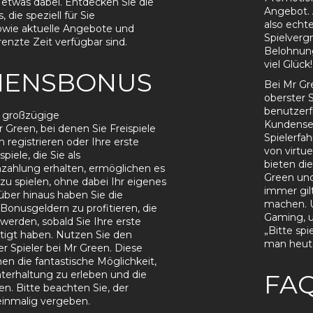
etwas dabei. Entdecken Sie die
Angebot. A
die speziell für Sie
also echt
wie aktuelle Angebote und
Spielverg
renzte Zeit verfügbar sind.
Belohnung
viel Glück!
MENSBONUS
Bei Mr Gr
oberster S
benutzerf
s großzügige
Kundenser
reen, bei denen Sie Freispiele
Spielerfa
 registrieren oder Ihre erste
von virtu
piele, die Sie als
bieten di
zahlung erhalten, ermöglichen es
Green und
zu spielen, ohne dabei Ihr eigenes
immer gil
über hinaus haben Sie die
machen. U
 Bonusgeldern zu profitieren, die
Gaming, u
erden, sobald Sie Ihre erste
„Bitte spi
tigt haben. Nutzen Sie den
man heut
r Spieler bei Mr Green. Diese
en die fantastische Möglichkeit,
erhaltung zu erleben und die
FA
ren. Bitte beachten Sie, der
einmalig vergeben.