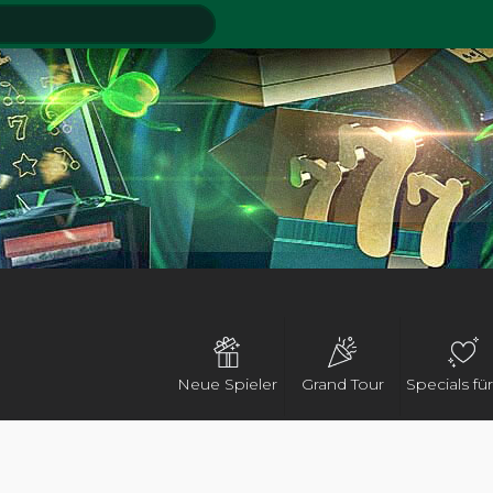
Neue Spieler
Grand Tour
Specials für