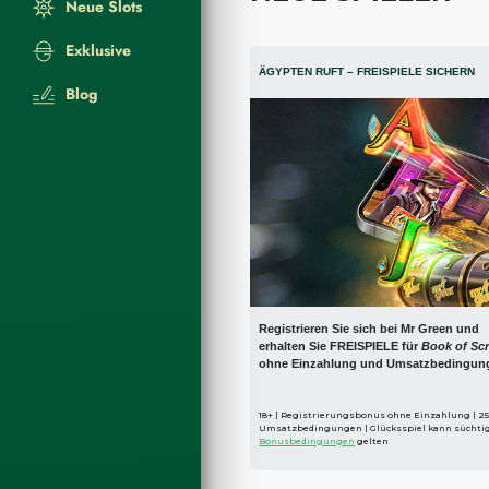
Neue Slots
Exklusive
ÄGYPTEN RUFT – FREISPIELE SICHERN
Blog
Registrieren Sie sich bei Mr Green und
erhalten Sie FREISPIELE für
Book of Scr
ohne Einzahlung und Umsatzbedingun
18+ | Registrierungsbonus ohne Einzahlung | 25 
Umsatzbedingungen | Glücksspiel kann süchtig
Bonusbedingungen
gelten