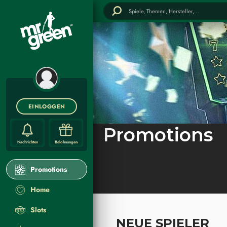
EINLOGGEN
Promotions
Nachrichten
Belohnungen
Promotions
Home
Slots
NEUE SPIELER