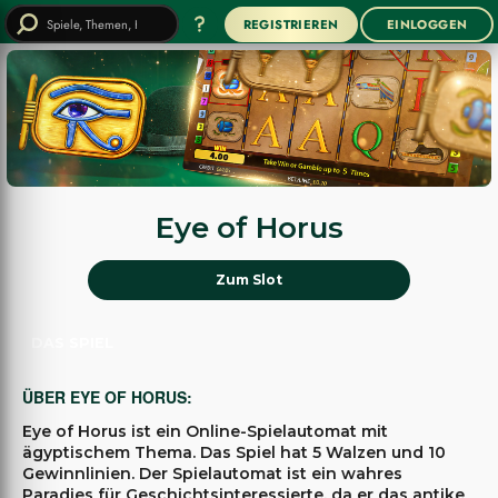
REGISTRIEREN
EINLOGGEN
Eye of Horus
Zum Slot
DAS SPIEL
ÜBER EYE OF HORUS:
Eye of Horus ist ein Online-Spielautomat mit
ägyptischem Thema. Das Spiel hat 5 Walzen und 10
Gewinnlinien. Der Spielautomat ist ein wahres
Paradies für Geschichtsinteressierte, da er das antike