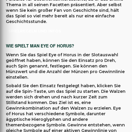
Thema in all seinen Facetten präsentiert. Aber selbst
wenn Sie kein großer Fan von Geschichte sind, hält
das Spiel so viel mehr bereit als nur eine einfache
Geschichtsstunde.
SPIELREGELN UND INFOS
WIE SPIELT MAN EYE OF HORUS?
Wenn Sie das Spiel Eye of Horus in der Slotauswahl
geöffnet haben, können Sie den Einsatz pro Dreh,
auch Spin genannt, festlegen. Sie können den
Münzwert und die Anzahl der Münzen pro Gewinnlinie
einstellen.
Sobald Sie den Einsatz festgelegt haben, klicken Sie
auf die Spin-Taste, um das Spiel zu starten. Die Walzen
werden sich drehen und nach kurzer Zeit zum
Stillstand kommen. Das Ziel ist es, eine
Gewinnkombination auf den Walzen zu erzielen. Eye
of Horus hat verschiedene Symbole, darunter
ägyptische Hieroglyphen und andere
themenbezogene Symbole. Gewinne entstehen, wenn
gleiche Symbole auf einer aktiven Gewinnlinie von