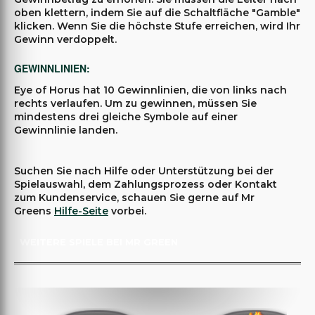
oben klettern, indem Sie auf die Schaltfläche "Gamble"
klicken. Wenn Sie die höchste Stufe erreichen, wird Ihr
Gewinn verdoppelt.
GEWINNLINIEN:
Eye of Horus hat 10 Gewinnlinien, die von links nach
rechts verlaufen. Um zu gewinnen, müssen Sie
mindestens drei gleiche Symbole auf einer
Gewinnlinie landen.
Suchen Sie nach Hilfe oder Unterstützung bei der
Spielauswahl, dem Zahlungsprozess oder Kontakt
zum Kundenservice, schauen Sie gerne auf Mr
Greens
Hilfe-Seite
vorbei.
WEITERE SPIELE BEI MR GREEN