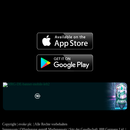
Copyright | evoke plc. | Alle Rechte vorbehalten
Impressum | Offenlegung gemäß Mediengesetz | Sitz der Gesellschaft: 888 Germany Ltd. |