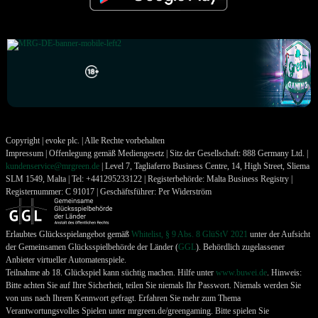
Copyright | evoke plc. | Alle Rechte vorbehalten
Impressum | Offenlegung gemäß Mediengesetz | Sitz der Gesellschaft: 888 Germany Ltd. |
kundenservice@mrgreen.de
| Level 7, Tagliaferro Business Centre, 14, High Street, Sliema
SLM 1549, Malta | Tel: +441295233122 | Registerbehörde: Malta Business Registry |
Registernummer: C 91017 | Geschäftsführer: Per Widerström
Erlaubtes Glücksspielangebot gemäß
Whitelist, § 9 Abs. 8 GlüStV 2021
unter der Aufsicht
der Gemeinsamen Glücksspielbehörde der Länder (
GGL
). Behördlich zugelassener
Anbieter virtueller Automatenspiele.
Teilnahme ab 18. Glückspiel kann süchtig machen. Hilfe unter
www.buwei.de
. Hinweis:
Bitte achten Sie auf Ihre Sicherheit, teilen Sie niemals Ihr Passwort. Niemals werden Sie
von uns nach Ihrem Kennwort gefragt. Erfahren Sie mehr zum Thema
Verantwortungsvolles Spielen unter mrgreen.de/greengaming. Bitte spielen Sie