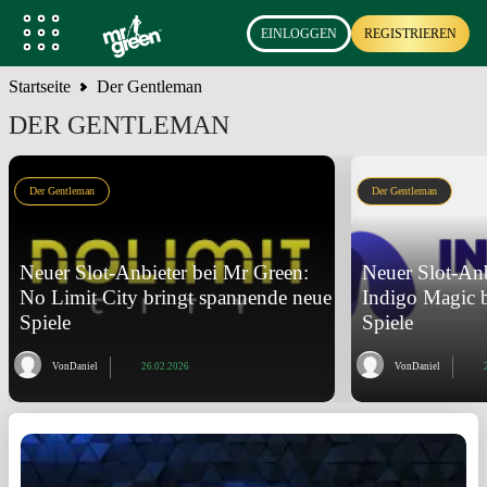
EINLOGGEN
REGISTRIEREN
Startseite
Der Gentleman
DER GENTLEMAN
Der Gentleman
Der Gentleman
Neuer Slot-Anbieter bei Mr Green:
Neuer Slot-Anb
No Limit City bringt spannende neue
Indigo Magic b
Spiele
Spiele
Von
Daniel
26.02.2026
Von
Daniel