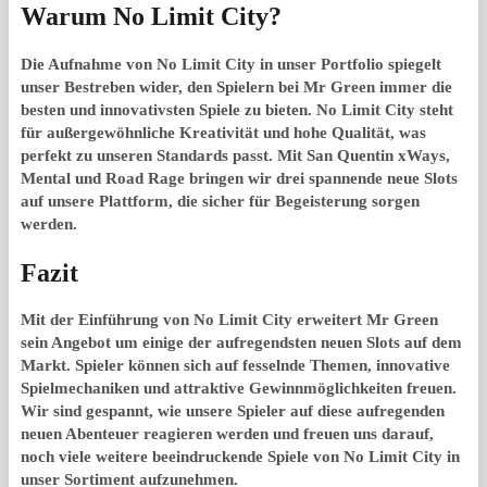
Warum No Limit City?
Die Aufnahme von No Limit City in unser Portfolio spiegelt
unser Bestreben wider, den Spielern bei Mr Green immer die
besten und innovativsten Spiele zu bieten. No Limit City steht
für außergewöhnliche Kreativität und hohe Qualität, was
perfekt zu unseren Standards passt. Mit San Quentin xWays,
Mental und Road Rage bringen wir drei spannende neue Slots
auf unsere Plattform, die sicher für Begeisterung sorgen
werden.
Fazit
Mit der Einführung von No Limit City erweitert Mr Green
sein Angebot um einige der aufregendsten neuen Slots auf dem
Markt. Spieler können sich auf fesselnde Themen, innovative
Spielmechaniken und attraktive Gewinnmöglichkeiten freuen.
Wir sind gespannt, wie unsere Spieler auf diese aufregenden
neuen Abenteuer reagieren werden und freuen uns darauf,
noch viele weitere beeindruckende Spiele von No Limit City in
unser Sortiment aufzunehmen.