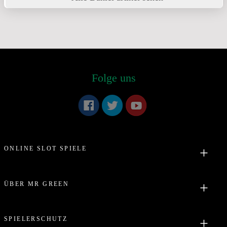
Folge uns
ONLINE SLOT SPIELE
Freispiele
Book Of Dead
ÜBER MR GREEN
Eye of Horus
Über Uns
Millionare Genie
Willkommensbonus
SPIELERSCHUTZ
Greentube Slots Spiele