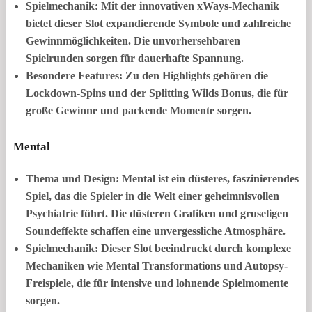
Spielmechanik
: Mit der innovativen xWays-Mechanik
bietet dieser Slot expandierende Symbole und zahlreiche
Gewinnmöglichkeiten. Die unvorhersehbaren
Spielrunden sorgen für dauerhafte Spannung.
Besondere Features
: Zu den Highlights gehören die
Lockdown-Spins und der Splitting Wilds Bonus, die für
große Gewinne und packende Momente sorgen.
Mental
Thema und Design
: Mental ist ein düsteres, faszinierendes
Spiel, das die Spieler in die Welt einer geheimnisvollen
Psychiatrie führt. Die düsteren Grafiken und gruseligen
Soundeffekte schaffen eine unvergessliche Atmosphäre.
Spielmechanik
: Dieser Slot beeindruckt durch komplexe
Mechaniken wie Mental Transformations und Autopsy-
Freispiele, die für intensive und lohnende Spielmomente
sorgen.