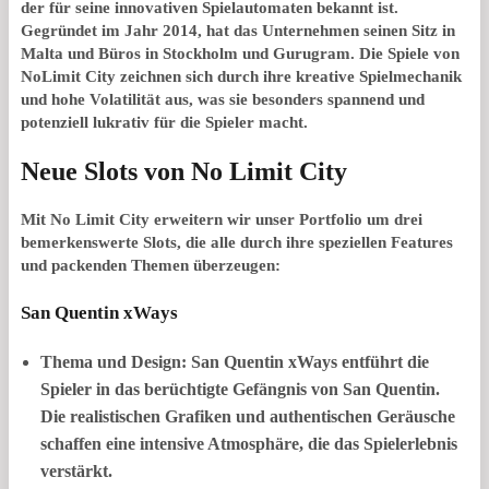
der für seine innovativen Spielautomaten bekannt ist.
Gegründet im Jahr 2014, hat das Unternehmen seinen Sitz in
Malta und Büros in Stockholm und Gurugram. Die Spiele von
NoLimit City zeichnen sich durch ihre kreative Spielmechanik
und hohe Volatilität aus, was sie besonders spannend und
potenziell lukrativ für die Spieler macht.
Neue Slots von No Limit City
Mit No Limit City erweitern wir unser Portfolio um drei
bemerkenswerte Slots, die alle durch ihre speziellen Features
und packenden Themen überzeugen:
San Quentin xWays
Thema und Design
: San Quentin xWays entführt die
Spieler in das berüchtigte Gefängnis von San Quentin.
Die realistischen Grafiken und authentischen Geräusche
schaffen eine intensive Atmosphäre, die das Spielerlebnis
verstärkt.