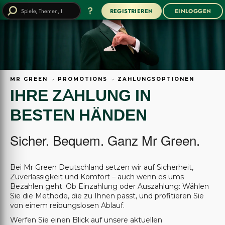
REGISTRIEREN
EINLOGGEN
MR GREEN
PROMOTIONS
ZAHLUNGSOPTIONEN
IHRE ZAHLUNG IN
BESTEN HÄNDEN
Sicher. Bequem. Ganz Mr Green.
Bei Mr Green Deutschland setzen wir auf Sicherheit,
Zuverlässigkeit und Komfort – auch wenn es ums
Bezahlen geht. Ob Einzahlung oder Auszahlung: Wählen
Sie die Methode, die zu Ihnen passt, und profitieren Sie
von einem reibungslosen Ablauf.
Werfen Sie einen Blick auf unsere aktuellen