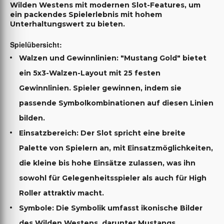
Wilden Westens mit modernen Slot-Features, um
ein packendes Spielerlebnis mit hohem
Unterhaltungswert zu bieten.
Spielübersicht:
Walzen und Gewinnlinien: "Mustang Gold" bietet
ein 5x3-Walzen-Layout mit 25 festen
Gewinnlinien. Spieler gewinnen, indem sie
passende Symbolkombinationen auf diesen Linien
bilden.
Einsatzbereich: Der Slot spricht eine breite
Palette von Spielern an, mit Einsatzmöglichkeiten,
die kleine bis hohe Einsätze zulassen, was ihn
sowohl für Gelegenheitsspieler als auch für High
Roller attraktiv macht.
Symbole: Die Symbolik umfasst ikonische Bilder
des Wilden Westens, darunter Mustangs,