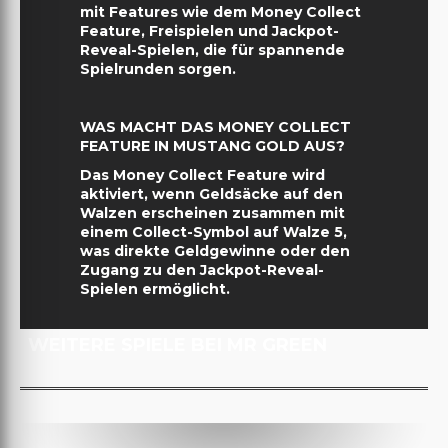
mit Features wie dem Money Collect
Feature, Freispielen und Jackpot-
Reveal-Spielen, die für spannende
Spielrunden sorgen.
WAS MACHT DAS MONEY COLLECT
FEATURE IN MUSTANG GOLD AUS?
Das Money Collect Feature wird
aktiviert, wenn Geldsäcke auf den
Walzen erscheinen zusammen mit
einem Collect-Symbol auf Walze 5,
was direkte Geldgewinne oder den
Zugang zu den Jackpot-Reveal-
Spielen ermöglicht.
WEITERE SPIELE BEI MR GREEN