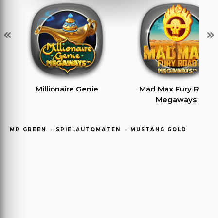
Millionaire Genie
Mad Max Fury Road
Megaways
MR GREEN
SPIELAUTOMATEN
MUSTANG GOLD