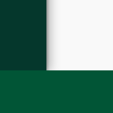
ONLINE SLOT SPIELE
Freispiele
Book Of Dead