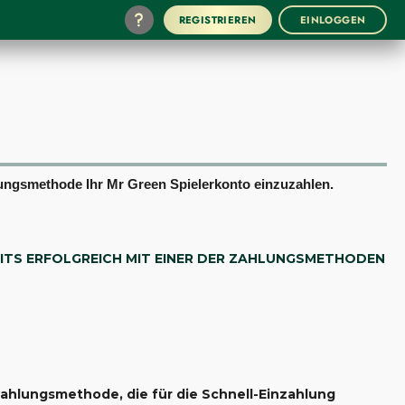
REGISTRIEREN
EINLOGGEN
hlungsmethode Ihr Mr Green Spielerkonto einzuzahlen.
REITS ERFOLGREICH MIT EINER DER ZAHLUNGSMETHODEN
nzahlungsmethode, die für die Schnell-Einzahlung